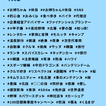
#お姉ちゃん
#休日
##お姉ちゃん＃休日
#SNS
#釣心会
#おみくじ
#食べ歩き
#バイク
#代理店
#企業経営アドバイザー
#ファイナンシャルプランナー
#＃甲子園
#＃高校野球
#古着
#夢の国
#知っ得！
#レンタカー
#家族と冒険
#モルック
#キャンプ
#温泉旅行
#開運
#絶景
#夜景
#次世代車両
#自動車
#クルマ
#焼肉
#サップ
#韓国
#旅行
#ランチ
#スパイスカレー
#キッチンカー
#＃旅行
#＃韓国
#注意喚起
#草津
#熱海
#ハワイ
#スポーツ観戦
#中日ドラゴンズ
#バンテリンドーム
#クルマ好き
#リスペクト38
#避難所
#サーキット
#桜
#キムラユニティー
#名古屋
#車のメンテナンス
#錦
#豊田
#北区
#○○の日
#同好会
#感謝
#癒し
#謹賀新年
#東京
#SDGs
#免許証
#世界遺産
#野球
#パワースポット
#神社巡り
#カーシェア
#100日間無事故キャンペーン
#防災
#備え
#くるまが