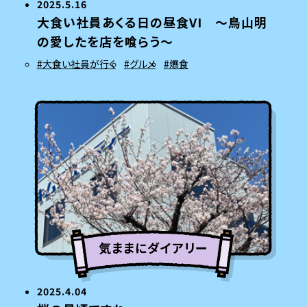
2025.5.16
大食い社員あくる日の昼食VI ～鳥山明
の愛したを店を喰らう～
#大食い社員が行く
#グルメ
#爆食
気ままにダイアリー
2025.4.04