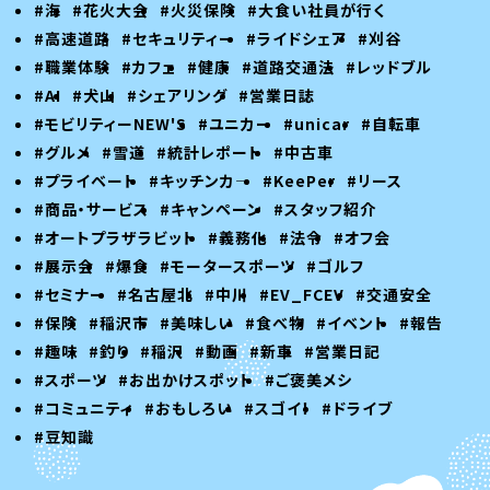
#海
#花火大会
#火災保険
#大食い社員が行く
#高速道路
#セキュリティー
#ライドシェア
#刈谷
#職業体験
#カフェ
#健康
#道路交通法
#レッドブル
#AI
#犬山
#シェアリング
#営業日誌
#モビリティーNEW'S
#ユニカー
#unicar
#自転車
#グルメ
#雪道
#統計レポート
#中古車
#プライベート
#キッチンカ―
#KeePer
#リース
#商品・サービス
#キャンペーン
#スタッフ紹介
#オートプラザラビット
#義務化
#法令
#オフ会
#展示会
#爆食
#モータースポーツ
#ゴルフ
#セミナー
#名古屋北
#中川
#EV_FCEV
#交通安全
#保険
#稲沢市
#美味しい
#食べ物
#イベント
#報告
#趣味
#釣り
#稲沢
#動画
#新車
#営業日記
#スポーツ
#お出かけスポット
#ご褒美メシ
#コミュニティ
#おもしろい
#スゴイ！
#ドライブ
#豆知識