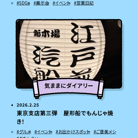
#SDGs
#展示会
#イベント
#営業日記
気ままにダイアリー
2026.2.25
東京支店第三弾 屋形船でもんじゃ焼
き！
#グルメ
#イベント
#お出かけスポット
#ご褒美メシ