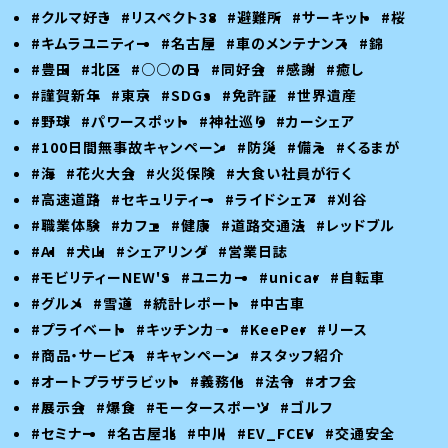
#クルマ好き
#リスペクト38
#避難所
#サーキット
#桜
#キムラユニティー
#名古屋
#車のメンテナンス
#錦
#豊田
#北区
#○○の日
#同好会
#感謝
#癒し
#謹賀新年
#東京
#SDGs
#免許証
#世界遺産
#野球
#パワースポット
#神社巡り
#カーシェア
#100日間無事故キャンペーン
#防災
#備え
#くるまが
#海
#花火大会
#火災保険
#大食い社員が行く
#高速道路
#セキュリティー
#ライドシェア
#刈谷
#職業体験
#カフェ
#健康
#道路交通法
#レッドブル
#AI
#犬山
#シェアリング
#営業日誌
#モビリティーNEW'S
#ユニカー
#unicar
#自転車
#グルメ
#雪道
#統計レポート
#中古車
#プライベート
#キッチンカ―
#KeePer
#リース
#商品・サービス
#キャンペーン
#スタッフ紹介
#オートプラザラビット
#義務化
#法令
#オフ会
#展示会
#爆食
#モータースポーツ
#ゴルフ
#セミナー
#名古屋北
#中川
#EV_FCEV
#交通安全