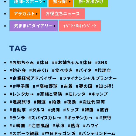
趣味・スポーツ
知っ得！
旅・お出かけ
アラカルト
お役立ちニュース
気ままにダイアリー
ｲﾍﾞﾝﾄ＆ｷｬﾝﾍﾟｰﾝ
#お姉ちゃん
#休日
##お姉ちゃん＃休日
#SNS
#釣心会
#おみくじ
#食べ歩き
#バイク
#代理店
#企業経営アドバイザー
#ファイナンシャルプランナー
#＃甲子園
#＃高校野球
#古着
#夢の国
#知っ得！
#レンタカー
#家族と冒険
#モルック
#キャンプ
#温泉旅行
#開運
#絶景
#夜景
#次世代車両
#自動車
#クルマ
#焼肉
#サップ
#韓国
#旅行
#ランチ
#スパイスカレー
#キッチンカー
#＃旅行
#＃韓国
#注意喚起
#草津
#熱海
#ハワイ
#スポーツ観戦
#中日ドラゴンズ
#バンテリンドーム