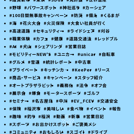
#野球
#パワースポット
#神社巡り
#カーシェア
#100日間無事故キャンペーン
#防災
#備え
#くるまが
#海
#花火大会
#火災保険
#大食い社員が行く
#高速道路
#セキュリティー
#ライドシェア
#刈谷
#職業体験
#カフェ
#健康
#道路交通法
#レッドブル
#AI
#犬山
#シェアリング
#営業日誌
#モビリティーNEW'S
#ユニカー
#unicar
#自転車
#グルメ
#雪道
#統計レポート
#中古車
#プライベート
#キッチンカ―
#KeePer
#リース
#商品・サービス
#キャンペーン
#スタッフ紹介
#オートプラザラビット
#義務化
#法令
#オフ会
#展示会
#爆食
#モータースポーツ
#ゴルフ
#セミナー
#名古屋北
#中川
#EV_FCEV
#交通安全
#保険
#稲沢市
#美味しい
#食べ物
#イベント
#報告
#趣味
#釣り
#稲沢
#動画
#新車
#営業日記
#スポーツ
#お出かけスポット
#ご褒美メシ
#コミュニティ
#おもしろい
#スゴイ！
#ドライブ