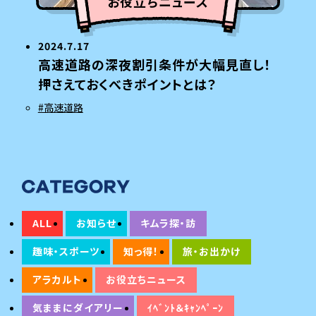
お役立ちニュース
2024.7.17
高速道路の深夜割引条件が大幅見直し！
押さえておくべきポイントとは？
#高速道路
ALL
お知らせ
キムラ探・訪
趣味・スポーツ
知っ得！
旅・お出かけ
アラカルト
お役立ちニュース
気ままにダイアリー
ｲﾍﾞﾝﾄ＆ｷｬﾝﾍﾟｰﾝ