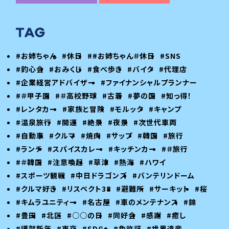
#お姉ちゃん
#休日
##お姉ちゃん＃休日
#SNS
#釣心会
#おみくじ
#食べ歩き
#バイク
#代理店
#企業経営アドバイザー
#ファイナンシャルプランナー
#＃甲子園
#＃高校野球
#古着
#夢の国
#知っ得！
#レンタカー
#家族と冒険
#モルック
#キャンプ
#温泉旅行
#開運
#絶景
#夜景
#次世代車両
#自動車
#クルマ
#焼肉
#サップ
#韓国
#旅行
#ランチ
#スパイスカレー
#キッチンカー
#＃旅行
#＃韓国
#注意喚起
#草津
#熱海
#ハワイ
#スポーツ観戦
#中日ドラゴンズ
#バンテリンドーム
#クルマ好き
#リスペクト38
#避難所
#サーキット
#桜
#キムラユニティー
#名古屋
#車のメンテナンス
#錦
#豊田
#北区
#○○の日
#同好会
#感謝
#癒し
#謹賀新年
#東京
#SDGs
#免許証
#世界遺産