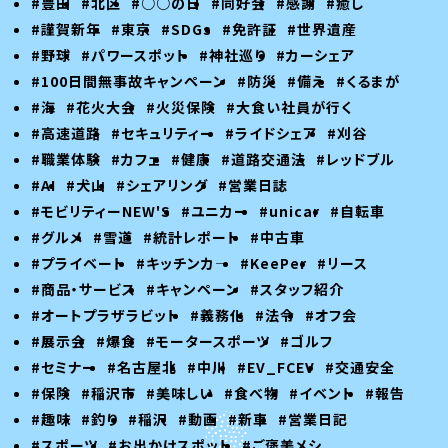
#豊田
#北区
#○○の日
#同好会
#感謝
#癒し
#謹賀新年
#東京
#SDGs
#免許証
#世界遺産
#野球
#パワースポット
#神社巡り
#カーシェア
#100日間無事故キャンペーン
#防災
#備え
#くるまが
#海
#花火大会
#火災保険
#大食い社員が行く
#高速道路
#セキュリティー
#ライドシェア
#刈谷
#職業体験
#カフェ
#健康
#道路交通法
#レッドブル
#AI
#犬山
#シェアリング
#営業日誌
#モビリティーNEW'S
#ユニカー
#unicar
#自転車
#グルメ
#雪道
#統計レポート
#中古車
#プライベート
#キッチンカ―
#KeePer
#リース
#商品・サービス
#キャンペーン
#スタッフ紹介
#オートプラザラビット
#義務化
#法令
#オフ会
#展示会
#爆食
#モータースポーツ
#ゴルフ
#セミナー
#名古屋北
#中川
#EV_FCEV
#交通安全
#保険
#稲沢市
#美味しい
#食べ物
#イベント
#報告
#趣味
#釣り
#稲沢
#動画
#新車
#営業日記
#スポーツ
#お出かけスポット
#ご褒美メシ