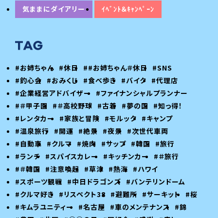
気ままにダイアリー
ｲﾍﾞﾝﾄ＆ｷｬﾝﾍﾟｰﾝ
#お姉ちゃん
#休日
##お姉ちゃん＃休日
#SNS
#釣心会
#おみくじ
#食べ歩き
#バイク
#代理店
#企業経営アドバイザー
#ファイナンシャルプランナー
#＃甲子園
#＃高校野球
#古着
#夢の国
#知っ得！
#レンタカー
#家族と冒険
#モルック
#キャンプ
#温泉旅行
#開運
#絶景
#夜景
#次世代車両
#自動車
#クルマ
#焼肉
#サップ
#韓国
#旅行
#ランチ
#スパイスカレー
#キッチンカー
#＃旅行
#＃韓国
#注意喚起
#草津
#熱海
#ハワイ
#スポーツ観戦
#中日ドラゴンズ
#バンテリンドーム
#クルマ好き
#リスペクト38
#避難所
#サーキット
#桜
#キムラユニティー
#名古屋
#車のメンテナンス
#錦