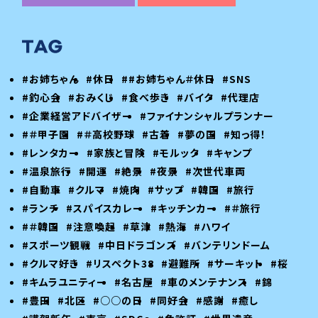
#お姉ちゃん
#休日
##お姉ちゃん＃休日
#SNS
#釣心会
#おみくじ
#食べ歩き
#バイク
#代理店
#企業経営アドバイザー
#ファイナンシャルプランナー
#＃甲子園
#＃高校野球
#古着
#夢の国
#知っ得！
#レンタカー
#家族と冒険
#モルック
#キャンプ
#温泉旅行
#開運
#絶景
#夜景
#次世代車両
#自動車
#クルマ
#焼肉
#サップ
#韓国
#旅行
#ランチ
#スパイスカレー
#キッチンカー
#＃旅行
#＃韓国
#注意喚起
#草津
#熱海
#ハワイ
#スポーツ観戦
#中日ドラゴンズ
#バンテリンドーム
#クルマ好き
#リスペクト38
#避難所
#サーキット
#桜
#キムラユニティー
#名古屋
#車のメンテナンス
#錦
#豊田
#北区
#○○の日
#同好会
#感謝
#癒し