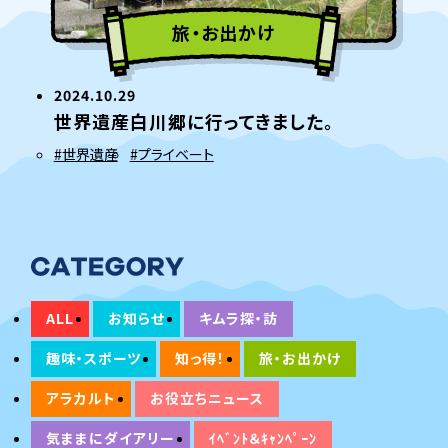
旅・お出かけ
2024.10.29
世界遺産白川郷に行ってきました。
#世界遺産
#プライベート
ALL
お知らせ
キムラ探・訪
趣味・スポーツ
知っ得！
旅・お出かけ
アラカルト
お役立ちニュース
気ままにダイアリー
ｲﾍﾞﾝﾄ＆ｷｬﾝﾍﾟｰﾝ