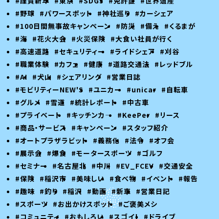
#謹賀新年
#東京
#SDGs
#免許証
#世界遺産
#野球
#パワースポット
#神社巡り
#カーシェア
#100日間無事故キャンペーン
#防災
#備え
#くるまが
#海
#花火大会
#火災保険
#大食い社員が行く
#高速道路
#セキュリティー
#ライドシェア
#刈谷
#職業体験
#カフェ
#健康
#道路交通法
#レッドブル
#AI
#犬山
#シェアリング
#営業日誌
#モビリティーNEW'S
#ユニカー
#unicar
#自転車
#グルメ
#雪道
#統計レポート
#中古車
#プライベート
#キッチンカ―
#KeePer
#リース
#商品・サービス
#キャンペーン
#スタッフ紹介
#オートプラザラビット
#義務化
#法令
#オフ会
#展示会
#爆食
#モータースポーツ
#ゴルフ
#セミナー
#名古屋北
#中川
#EV_FCEV
#交通安全
#保険
#稲沢市
#美味しい
#食べ物
#イベント
#報告
#趣味
#釣り
#稲沢
#動画
#新車
#営業日記
#スポーツ
#お出かけスポット
#ご褒美メシ
#コミュニティ
#おもしろい
#スゴイ！
#ドライブ