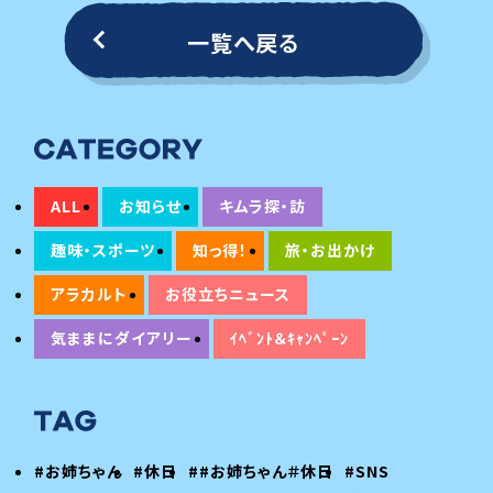
一覧へ戻る
ALL
お知らせ
キムラ探・訪
趣味・スポーツ
知っ得！
旅・お出かけ
アラカルト
お役立ちニュース
気ままにダイアリー
ｲﾍﾞﾝﾄ＆ｷｬﾝﾍﾟｰﾝ
#お姉ちゃん
#休日
##お姉ちゃん＃休日
#SNS