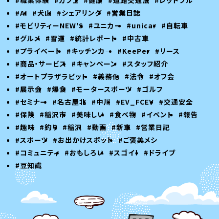
#AI
#犬山
#シェアリング
#営業日誌
#モビリティーNEW'S
#ユニカー
#unicar
#自転車
#グルメ
#雪道
#統計レポート
#中古車
#プライベート
#キッチンカ―
#KeePer
#リース
#商品・サービス
#キャンペーン
#スタッフ紹介
#オートプラザラビット
#義務化
#法令
#オフ会
#展示会
#爆食
#モータースポーツ
#ゴルフ
#セミナー
#名古屋北
#中川
#EV_FCEV
#交通安全
#保険
#稲沢市
#美味しい
#食べ物
#イベント
#報告
#趣味
#釣り
#稲沢
#動画
#新車
#営業日記
#スポーツ
#お出かけスポット
#ご褒美メシ
#コミュニティ
#おもしろい
#スゴイ！
#ドライブ
#豆知識