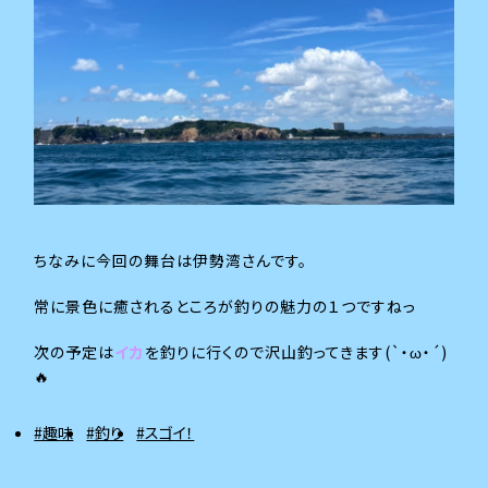
ちなみに今回の舞台は伊勢湾さんです。
常に景色に癒されるところが釣りの魅力の１つですねっ
次の予定は
イカ
を釣りに行くので沢山釣ってきます(`・ω・´)
🔥
#趣味
#釣り
#スゴイ！