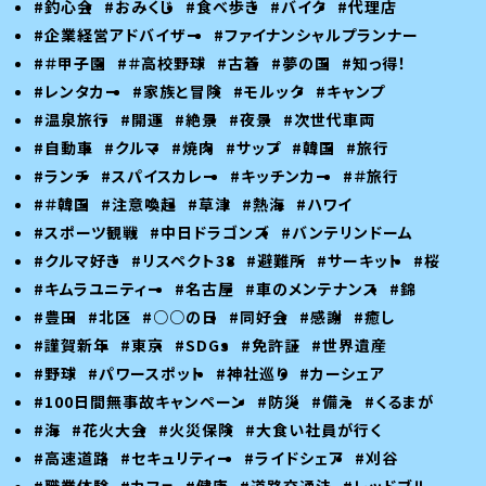
#釣心会
#おみくじ
#食べ歩き
#バイク
#代理店
#企業経営アドバイザー
#ファイナンシャルプランナー
#＃甲子園
#＃高校野球
#古着
#夢の国
#知っ得！
#レンタカー
#家族と冒険
#モルック
#キャンプ
#温泉旅行
#開運
#絶景
#夜景
#次世代車両
#自動車
#クルマ
#焼肉
#サップ
#韓国
#旅行
#ランチ
#スパイスカレー
#キッチンカー
#＃旅行
#＃韓国
#注意喚起
#草津
#熱海
#ハワイ
#スポーツ観戦
#中日ドラゴンズ
#バンテリンドーム
#クルマ好き
#リスペクト38
#避難所
#サーキット
#桜
#キムラユニティー
#名古屋
#車のメンテナンス
#錦
#豊田
#北区
#○○の日
#同好会
#感謝
#癒し
#謹賀新年
#東京
#SDGs
#免許証
#世界遺産
#野球
#パワースポット
#神社巡り
#カーシェア
#100日間無事故キャンペーン
#防災
#備え
#くるまが
#海
#花火大会
#火災保険
#大食い社員が行く
#高速道路
#セキュリティー
#ライドシェア
#刈谷
#職業体験
#カフェ
#健康
#道路交通法
#レッドブル