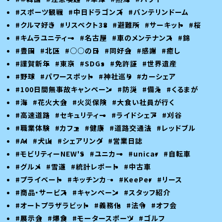
#スポーツ観戦
#中日ドラゴンズ
#バンテリンドーム
#クルマ好き
#リスペクト38
#避難所
#サーキット
#桜
#キムラユニティー
#名古屋
#車のメンテナンス
#錦
#豊田
#北区
#○○の日
#同好会
#感謝
#癒し
#謹賀新年
#東京
#SDGs
#免許証
#世界遺産
#野球
#パワースポット
#神社巡り
#カーシェア
#100日間無事故キャンペーン
#防災
#備え
#くるまが
#海
#花火大会
#火災保険
#大食い社員が行く
#高速道路
#セキュリティー
#ライドシェア
#刈谷
#職業体験
#カフェ
#健康
#道路交通法
#レッドブル
#AI
#犬山
#シェアリング
#営業日誌
#モビリティーNEW'S
#ユニカー
#unicar
#自転車
#グルメ
#雪道
#統計レポート
#中古車
#プライベート
#キッチンカ―
#KeePer
#リース
#商品・サービス
#キャンペーン
#スタッフ紹介
#オートプラザラビット
#義務化
#法令
#オフ会
#展示会
#爆食
#モータースポーツ
#ゴルフ