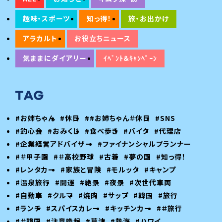
趣味・スポーツ
知っ得！
旅・お出かけ
アラカルト
お役立ちニュース
気ままにダイアリー
ｲﾍﾞﾝﾄ＆ｷｬﾝﾍﾟｰﾝ
#お姉ちゃん
#休日
##お姉ちゃん＃休日
#SNS
#釣心会
#おみくじ
#食べ歩き
#バイク
#代理店
#企業経営アドバイザー
#ファイナンシャルプランナー
#＃甲子園
#＃高校野球
#古着
#夢の国
#知っ得！
#レンタカー
#家族と冒険
#モルック
#キャンプ
#温泉旅行
#開運
#絶景
#夜景
#次世代車両
#自動車
#クルマ
#焼肉
#サップ
#韓国
#旅行
#ランチ
#スパイスカレー
#キッチンカー
#＃旅行
#＃韓国
#注意喚起
#草津
#熱海
#ハワイ