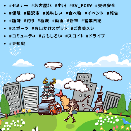
#セミナー
#名古屋北
#中川
#EV_FCEV
#交通安全
#保険
#稲沢市
#美味しい
#食べ物
#イベント
#報告
#趣味
#釣り
#稲沢
#動画
#新車
#営業日記
#スポーツ
#お出かけスポット
#ご褒美メシ
#コミュニティ
#おもしろい
#スゴイ！
#ドライブ
#豆知識