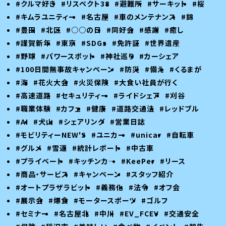
#クルマ好き
#リスペクト38
#避難所
#サーキット
#桜
#キムラユニティー
#名古屋
#車のメンテナンス
#錦
#豊田
#北区
#○○の日
#同好会
#感謝
#癒し
#謹賀新年
#東京
#SDGs
#免許証
#世界遺産
#野球
#パワースポット
#神社巡り
#カーシェア
#100日間無事故キャンペーン
#防災
#備え
#くるまが
#海
#花火大会
#火災保険
#大食い社員が行く
#高速道路
#セキュリティー
#ライドシェア
#刈谷
#職業体験
#カフェ
#健康
#道路交通法
#レッドブル
#AI
#犬山
#シェアリング
#営業日誌
#モビリティーNEW'S
#ユニカー
#unicar
#自転車
#グルメ
#雪道
#統計レポート
#中古車
#プライベート
#キッチンカ―
#KeePer
#リース
#商品・サービス
#キャンペーン
#スタッフ紹介
#オートプラザラビット
#義務化
#法令
#オフ会
#展示会
#爆食
#モータースポーツ
#ゴルフ
#セミナー
#名古屋北
#中川
#EV_FCEV
#交通安全