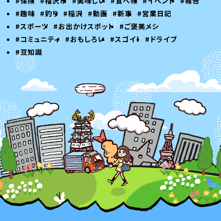
#保険
#稲沢市
#美味しい
#食べ物
#イベント
#報告
#趣味
#釣り
#稲沢
#動画
#新車
#営業日記
#スポーツ
#お出かけスポット
#ご褒美メシ
#コミュニティ
#おもしろい
#スゴイ！
#ドライブ
#豆知識