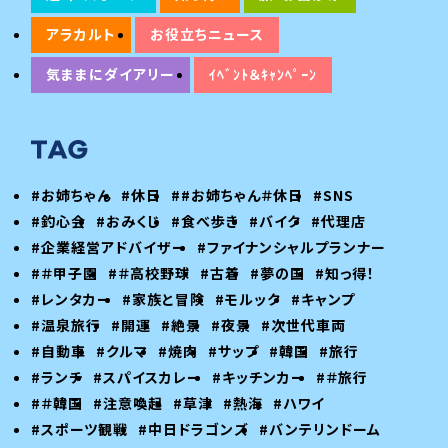
アラカルト
お役立ちニュース
気ままにダイアリー
ｲﾍﾞﾝﾄ＆ｷｬﾝﾍﾟｰﾝ
#お姉ちゃん
#休日
##お姉ちゃん＃休日
#SNS
#釣心会
#おみくじ
#食べ歩き
#バイク
#代理店
#企業経営アドバイザー
#ファイナンシャルプランナー
#＃甲子園
#＃高校野球
#古着
#夢の国
#知っ得！
#レンタカー
#家族と冒険
#モルック
#キャンプ
#温泉旅行
#開運
#絶景
#夜景
#次世代車両
#自動車
#クルマ
#焼肉
#サップ
#韓国
#旅行
#ランチ
#スパイスカレー
#キッチンカー
#＃旅行
#＃韓国
#注意喚起
#草津
#熱海
#ハワイ
#スポーツ観戦
#中日ドラゴンズ
#バンテリンドーム