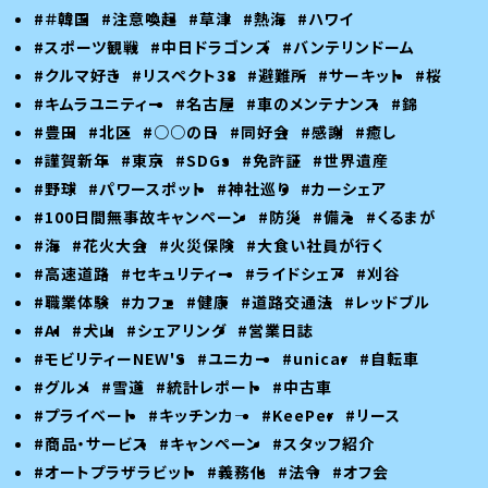
#＃韓国
#注意喚起
#草津
#熱海
#ハワイ
#スポーツ観戦
#中日ドラゴンズ
#バンテリンドーム
#クルマ好き
#リスペクト38
#避難所
#サーキット
#桜
#キムラユニティー
#名古屋
#車のメンテナンス
#錦
#豊田
#北区
#○○の日
#同好会
#感謝
#癒し
#謹賀新年
#東京
#SDGs
#免許証
#世界遺産
#野球
#パワースポット
#神社巡り
#カーシェア
#100日間無事故キャンペーン
#防災
#備え
#くるまが
#海
#花火大会
#火災保険
#大食い社員が行く
#高速道路
#セキュリティー
#ライドシェア
#刈谷
#職業体験
#カフェ
#健康
#道路交通法
#レッドブル
#AI
#犬山
#シェアリング
#営業日誌
#モビリティーNEW'S
#ユニカー
#unicar
#自転車
#グルメ
#雪道
#統計レポート
#中古車
#プライベート
#キッチンカ―
#KeePer
#リース
#商品・サービス
#キャンペーン
#スタッフ紹介
#オートプラザラビット
#義務化
#法令
#オフ会