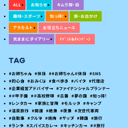
ALL
お知らせ
キムラ探・訪
趣味・スポーツ
知っ得！
旅・お出かけ
アラカルト
お役立ちニュース
気ままにダイアリー
ｲﾍﾞﾝﾄ＆ｷｬﾝﾍﾟｰﾝ
#お姉ちゃん
#休日
##お姉ちゃん＃休日
#SNS
#釣心会
#おみくじ
#食べ歩き
#バイク
#代理店
#企業経営アドバイザー
#ファイナンシャルプランナー
#＃甲子園
#＃高校野球
#古着
#夢の国
#知っ得！
#レンタカー
#家族と冒険
#モルック
#キャンプ
#温泉旅行
#開運
#絶景
#夜景
#次世代車両
#自動車
#クルマ
#焼肉
#サップ
#韓国
#旅行
#ランチ
#スパイスカレー
#キッチンカー
#＃旅行