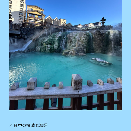
↗日中の快晴と湯畑