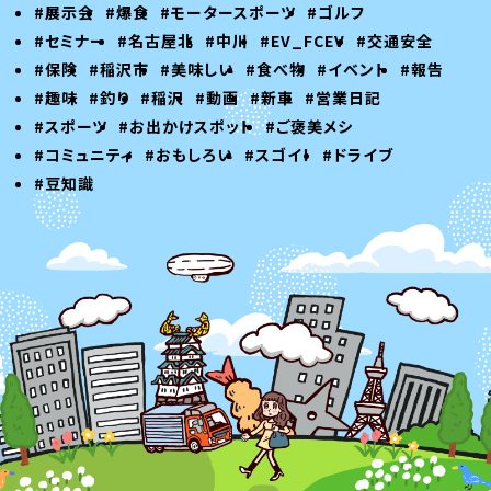
#展示会
#爆食
#モータースポーツ
#ゴルフ
#セミナー
#名古屋北
#中川
#EV_FCEV
#交通安全
#保険
#稲沢市
#美味しい
#食べ物
#イベント
#報告
#趣味
#釣り
#稲沢
#動画
#新車
#営業日記
#スポーツ
#お出かけスポット
#ご褒美メシ
#コミュニティ
#おもしろい
#スゴイ！
#ドライブ
#豆知識