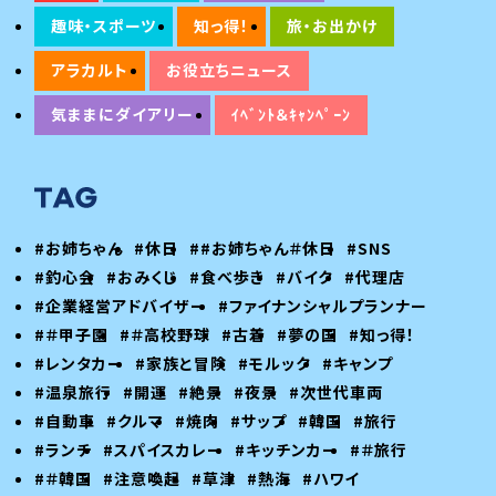
趣味・スポーツ
知っ得！
旅・お出かけ
アラカルト
お役立ちニュース
気ままにダイアリー
ｲﾍﾞﾝﾄ＆ｷｬﾝﾍﾟｰﾝ
#お姉ちゃん
#休日
##お姉ちゃん＃休日
#SNS
#釣心会
#おみくじ
#食べ歩き
#バイク
#代理店
#企業経営アドバイザー
#ファイナンシャルプランナー
#＃甲子園
#＃高校野球
#古着
#夢の国
#知っ得！
#レンタカー
#家族と冒険
#モルック
#キャンプ
#温泉旅行
#開運
#絶景
#夜景
#次世代車両
#自動車
#クルマ
#焼肉
#サップ
#韓国
#旅行
#ランチ
#スパイスカレー
#キッチンカー
#＃旅行
#＃韓国
#注意喚起
#草津
#熱海
#ハワイ