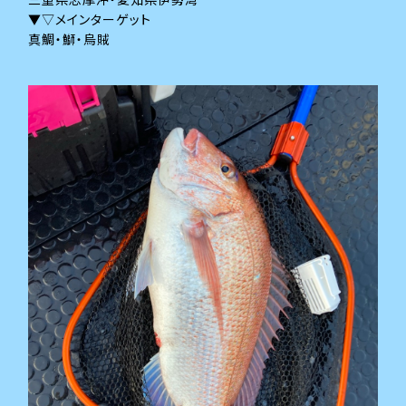
▼▽メインターゲット
真鯛・鰤・烏賊