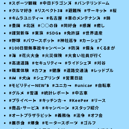
#スポーツ観戦
#中日ドラゴンズ
#バンテリンドーム
#クルマ好き
#リスペクト38
#避難所
#サーキット
#桜
#キムラユニティー
#名古屋
#車のメンテナンス
#錦
#豊田
#北区
#○○の日
#同好会
#感謝
#癒し
#謹賀新年
#東京
#SDGs
#免許証
#世界遺産
#野球
#パワースポット
#神社巡り
#カーシェア
#100日間無事故キャンペーン
#防災
#備え
#くるまが
#海
#花火大会
#火災保険
#大食い社員が行く
#高速道路
#セキュリティー
#ライドシェア
#刈谷
#職業体験
#カフェ
#健康
#道路交通法
#レッドブル
#AI
#犬山
#シェアリング
#営業日誌
#モビリティーNEW'S
#ユニカー
#unicar
#自転車
#グルメ
#雪道
#統計レポート
#中古車
#プライベート
#キッチンカ―
#KeePer
#リース
#商品・サービス
#キャンペーン
#スタッフ紹介
#オートプラザラビット
#義務化
#法令
#オフ会
#展示会
#爆食
#モータースポーツ
#ゴルフ