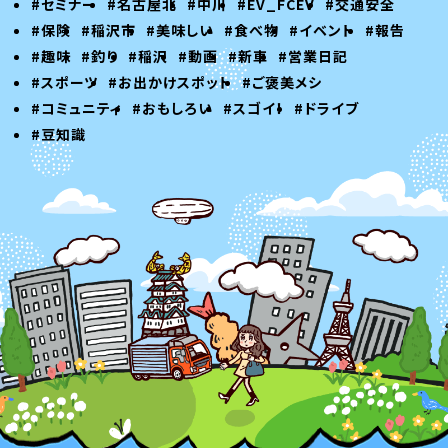
#セミナー
#名古屋北
#中川
#EV_FCEV
#交通安全
#保険
#稲沢市
#美味しい
#食べ物
#イベント
#報告
#趣味
#釣り
#稲沢
#動画
#新車
#営業日記
#スポーツ
#お出かけスポット
#ご褒美メシ
#コミュニティ
#おもしろい
#スゴイ！
#ドライブ
#豆知識