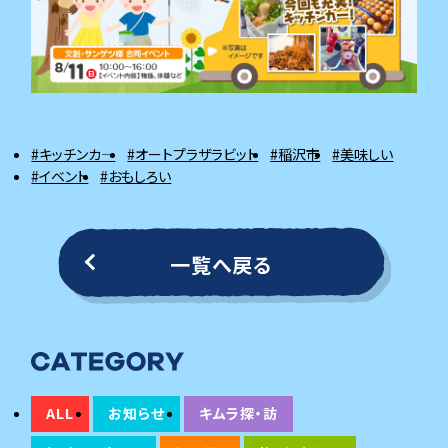
#キッチンカ―
#オートプラザラビット
#稲沢市
#美味しい
#イベント
#おもしろい
一覧へ戻る
ALL
お知らせ
キムラ探・訪