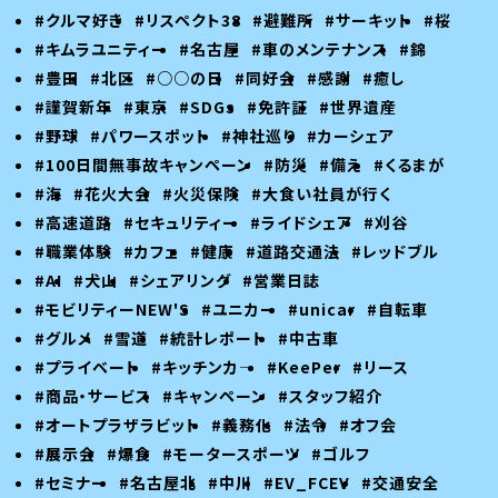
#クルマ好き
#リスペクト38
#避難所
#サーキット
#桜
#キムラユニティー
#名古屋
#車のメンテナンス
#錦
#豊田
#北区
#○○の日
#同好会
#感謝
#癒し
#謹賀新年
#東京
#SDGs
#免許証
#世界遺産
#野球
#パワースポット
#神社巡り
#カーシェア
#100日間無事故キャンペーン
#防災
#備え
#くるまが
#海
#花火大会
#火災保険
#大食い社員が行く
#高速道路
#セキュリティー
#ライドシェア
#刈谷
#職業体験
#カフェ
#健康
#道路交通法
#レッドブル
#AI
#犬山
#シェアリング
#営業日誌
#モビリティーNEW'S
#ユニカー
#unicar
#自転車
#グルメ
#雪道
#統計レポート
#中古車
#プライベート
#キッチンカ―
#KeePer
#リース
#商品・サービス
#キャンペーン
#スタッフ紹介
#オートプラザラビット
#義務化
#法令
#オフ会
#展示会
#爆食
#モータースポーツ
#ゴルフ
#セミナー
#名古屋北
#中川
#EV_FCEV
#交通安全