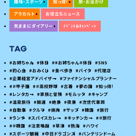
趣味・スポーツ
知っ得！
旅・お出かけ
アラカルト
お役立ちニュース
気ままにダイアリー
ｲﾍﾞﾝﾄ＆ｷｬﾝﾍﾟｰﾝ
#お姉ちゃん
#休日
##お姉ちゃん＃休日
#SNS
#釣心会
#おみくじ
#食べ歩き
#バイク
#代理店
#企業経営アドバイザー
#ファイナンシャルプランナー
#＃甲子園
#＃高校野球
#古着
#夢の国
#知っ得！
#レンタカー
#家族と冒険
#モルック
#キャンプ
#温泉旅行
#開運
#絶景
#夜景
#次世代車両
#自動車
#クルマ
#焼肉
#サップ
#韓国
#旅行
#ランチ
#スパイスカレー
#キッチンカー
#＃旅行
#＃韓国
#注意喚起
#草津
#熱海
#ハワイ
#スポーツ観戦
#中日ドラゴンズ
#バンテリンドーム