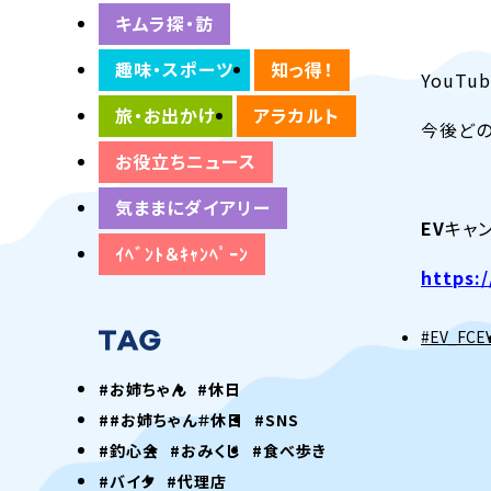
キムラ探・訪
趣味・スポーツ
知っ得！
YouT
旅・お出かけ
アラカルト
今後どの
お役立ちニュース
気ままにダイアリー
EV
キャ
ｲﾍﾞﾝﾄ＆ｷｬﾝﾍﾟｰﾝ
https:
#EV_FCE
#お姉ちゃん
#休日
##お姉ちゃん＃休日
#SNS
#釣心会
#おみくじ
#食べ歩き
#バイク
#代理店