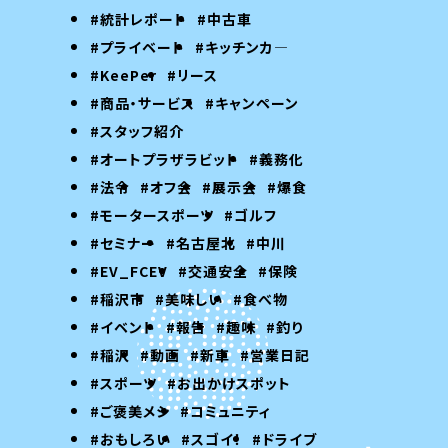
#統計レポート
#中古車
#プライベート
#キッチンカ―
#KeePer
#リース
#商品・サービス
#キャンペーン
#スタッフ紹介
#オートプラザラビット
#義務化
#法令
#オフ会
#展示会
#爆食
#モータースポーツ
#ゴルフ
#セミナー
#名古屋北
#中川
#EV_FCEV
#交通安全
#保険
#稲沢市
#美味しい
#食べ物
#イベント
#報告
#趣味
#釣り
#稲沢
#動画
#新車
#営業日記
#スポーツ
#お出かけスポット
#ご褒美メシ
#コミュニティ
#おもしろい
#スゴイ！
#ドライブ