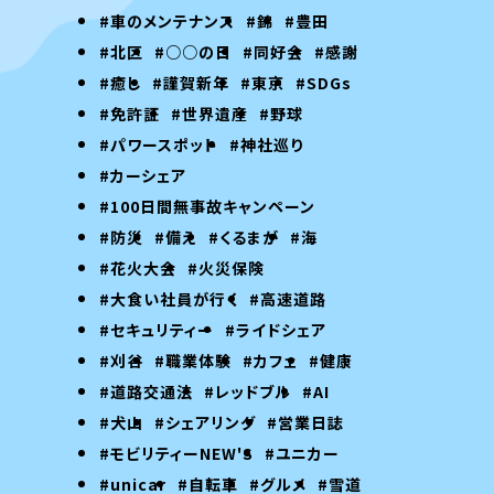
#車のメンテナンス
#錦
#豊田
#北区
#○○の日
#同好会
#感謝
#癒し
#謹賀新年
#東京
#SDGs
#免許証
#世界遺産
#野球
#パワースポット
#神社巡り
#カーシェア
#100日間無事故キャンペーン
#防災
#備え
#くるまが
#海
#花火大会
#火災保険
#大食い社員が行く
#高速道路
#セキュリティー
#ライドシェア
#刈谷
#職業体験
#カフェ
#健康
#道路交通法
#レッドブル
#AI
#犬山
#シェアリング
#営業日誌
#モビリティーNEW'S
#ユニカー
#unicar
#自転車
#グルメ
#雪道