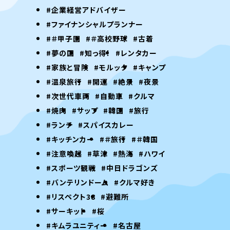
#企業経営アドバイザー
#ファイナンシャルプランナー
#＃甲子園
#＃高校野球
#古着
#夢の国
#知っ得！
#レンタカー
#家族と冒険
#モルック
#キャンプ
#温泉旅行
#開運
#絶景
#夜景
#次世代車両
#自動車
#クルマ
#焼肉
#サップ
#韓国
#旅行
#ランチ
#スパイスカレー
#キッチンカー
#＃旅行
#＃韓国
#注意喚起
#草津
#熱海
#ハワイ
#スポーツ観戦
#中日ドラゴンズ
#バンテリンドーム
#クルマ好き
#リスペクト38
#避難所
#サーキット
#桜
#キムラユニティー
#名古屋