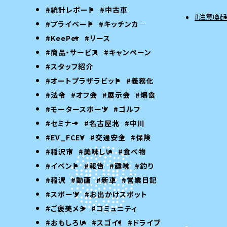
#統計レポート
#中古車
#注意喚起
#プライベート
#キッチンカ―
#KeePer
#リース
#商品・サービス
#キャンペーン
#スタッフ紹介
#オートプラザラビット
#義務化
#法令
#オフ会
#展示会
#爆食
#モータースポーツ
#ゴルフ
#セミナー
#名古屋北
#中川
#EV_FCEV
#交通安全
#保険
#稲沢市
#美味しい
#食べ物
#イベント
#報告
#趣味
#釣り
#稲沢
#動画
#新車
#営業日記
#スポーツ
#お出かけスポット
#ご褒美メシ
#コミュニティ
#おもしろい
#スゴイ！
#ドライブ