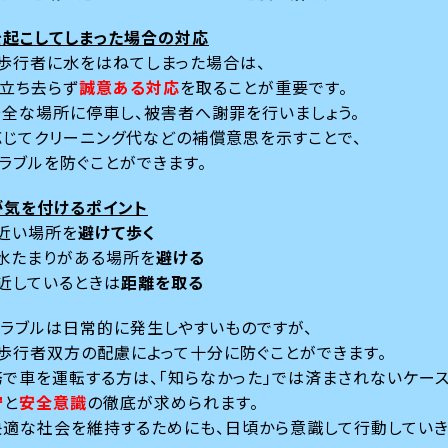
を起こしてしまった場合の対応
歩行者に水をはねてしまった場合は、
立ち去らず
誠意ある対応
を取ることが重要です。
全な場所に停車し、被害者へ謝罪を行いましょう。
じてクリーニング代などの補償意思を示すことで、
ラブルを防ぐことができます。
が気を付けるポイント
近い場所を
避けて歩く
水たまりがある場所を
避ける
近しているときは
距離を取る
ラブルは日常的に発生しやすいものですが、
歩行者双方の配慮によって十分に防ぐことができます。
で車を運転する方は、「知らなかった」では済まされないケース
守
と
安全意識
の徹底が求められます。
適な社会を維持するためにも、日頃から意識して行動していき