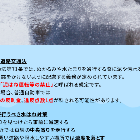
と道路交通法
法第71条では、ぬかるみや水たまりを通行する際に泥や汚水
惑をかけないように配慮する義務が定められています。
「泥はね運転等の禁止」
と呼ばれる規定です。
た場合、普通自動車では
の反則金
、
違反点数1点
が科される可能性があります。
が行うべき水はね対策
りを見つけたら事前に
減速
する
近では車線の
中央寄り
を走行する
悪い道路や冠水しやすい場所では
速度を落とす