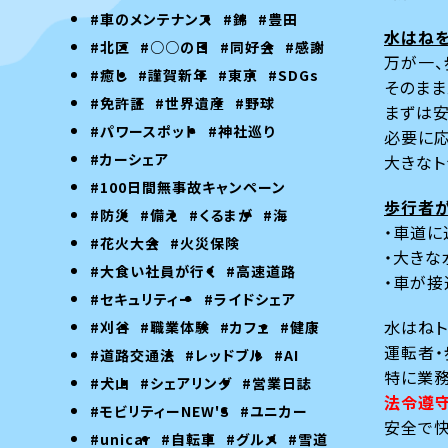
#車のメンテナンス
#錦
#豊田
水はね
#北区
#○○の日
#同好会
#感謝
万が一、
#癒し
#謹賀新年
#東京
#SDGs
そのまま
#免許証
#世界遺産
#野球
まずは安
#パワースポット
#神社巡り
必要に応
#カーシェア
大きなト
#100日間無事故キャンペーン
歩行者
#防災
#備え
#くるまが
#海
・車道に
#花火大会
#火災保険
・大きな
#大食い社員が行く
#高速道路
・車が接
#セキュリティー
#ライドシェア
水はねト
#刈谷
#職業体験
#カフェ
#健康
運転者・
#道路交通法
#レッドブル
#AI
特に業務
#犬山
#シェアリング
#営業日誌
法令遵
#モビリティーNEW'S
#ユニカー
安全で快
#unicar
#自転車
#グルメ
#雪道