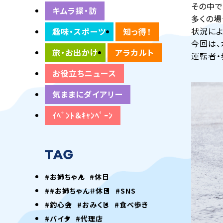
その中
キムラ探・訪
多くの場
状況によ
趣味・スポーツ
知っ得！
今回は、
旅・お出かけ
アラカルト
運転者・
お役立ちニュース
気ままにダイアリー
ｲﾍﾞﾝﾄ＆ｷｬﾝﾍﾟｰﾝ
#お姉ちゃん
#休日
##お姉ちゃん＃休日
#SNS
#釣心会
#おみくじ
#食べ歩き
#バイク
#代理店