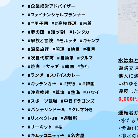
#企業経営アドバイザー
#ファイナンシャルプランナー
#＃甲子園
#＃高校野球
#古着
#夢の国
#知っ得！
#レンタカー
#家族と冒険
#モルック
#キャンプ
#温泉旅行
#開運
#絶景
#夜景
#次世代車両
#自動車
#クルマ
水はね
#焼肉
#サップ
#韓国
#旅行
道路交通
#ランチ
#スパイスカレー
他人に迷
いわゆる
#キッチンカー
#＃旅行
#＃韓国
違反し
#注意喚起
#草津
#熱海
#ハワイ
6,000円
#スポーツ観戦
#中日ドラゴンズ
#バンテリンドーム
#クルマ好き
運転者
#リスペクト38
#避難所
・水たま
#サーキット
#桜
・歩道付
・排水の
#キムラユニティー
#名古屋