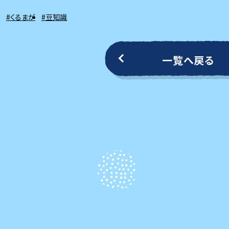
#くるまが
#豆知識
一覧へ戻る