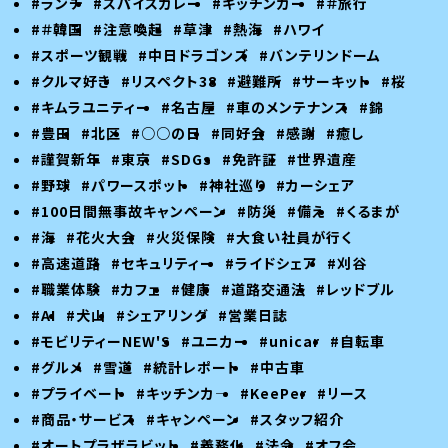
#ランチ
#スパイスカレー
#キッチンカー
#＃旅行
#＃韓国
#注意喚起
#草津
#熱海
#ハワイ
#スポーツ観戦
#中日ドラゴンズ
#バンテリンドーム
#クルマ好き
#リスペクト38
#避難所
#サーキット
#桜
#キムラユニティー
#名古屋
#車のメンテナンス
#錦
#豊田
#北区
#○○の日
#同好会
#感謝
#癒し
#謹賀新年
#東京
#SDGs
#免許証
#世界遺産
#野球
#パワースポット
#神社巡り
#カーシェア
#100日間無事故キャンペーン
#防災
#備え
#くるまが
#海
#花火大会
#火災保険
#大食い社員が行く
#高速道路
#セキュリティー
#ライドシェア
#刈谷
#職業体験
#カフェ
#健康
#道路交通法
#レッドブル
#AI
#犬山
#シェアリング
#営業日誌
#モビリティーNEW'S
#ユニカー
#unicar
#自転車
#グルメ
#雪道
#統計レポート
#中古車
#プライベート
#キッチンカ―
#KeePer
#リース
#商品・サービス
#キャンペーン
#スタッフ紹介
#オートプラザラビット
#義務化
#法令
#オフ会