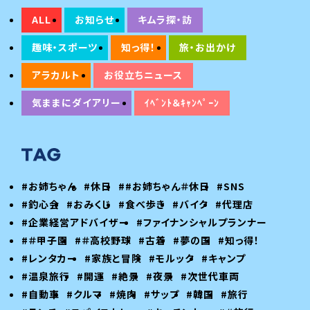
ALL
お知らせ
キムラ探・訪
趣味・スポーツ
知っ得！
旅・お出かけ
アラカルト
お役立ちニュース
気ままにダイアリー
ｲﾍﾞﾝﾄ＆ｷｬﾝﾍﾟｰﾝ
#お姉ちゃん
#休日
##お姉ちゃん＃休日
#SNS
#釣心会
#おみくじ
#食べ歩き
#バイク
#代理店
#企業経営アドバイザー
#ファイナンシャルプランナー
#＃甲子園
#＃高校野球
#古着
#夢の国
#知っ得！
#レンタカー
#家族と冒険
#モルック
#キャンプ
#温泉旅行
#開運
#絶景
#夜景
#次世代車両
#自動車
#クルマ
#焼肉
#サップ
#韓国
#旅行