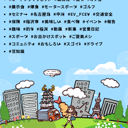
#展示会
#爆食
#モータースポーツ
#ゴルフ
#セミナー
#名古屋北
#中川
#EV_FCEV
#交通安全
#保険
#稲沢市
#美味しい
#食べ物
#イベント
#報告
#趣味
#釣り
#稲沢
#動画
#新車
#営業日記
#スポーツ
#お出かけスポット
#ご褒美メシ
#コミュニティ
#おもしろい
#スゴイ！
#ドライブ
#豆知識