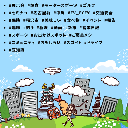
#展示会
#爆食
#モータースポーツ
#ゴルフ
#セミナー
#名古屋北
#中川
#EV_FCEV
#交通安全
#保険
#稲沢市
#美味しい
#食べ物
#イベント
#報告
#趣味
#釣り
#稲沢
#動画
#新車
#営業日記
#スポーツ
#お出かけスポット
#ご褒美メシ
#コミュニティ
#おもしろい
#スゴイ！
#ドライブ
#豆知識