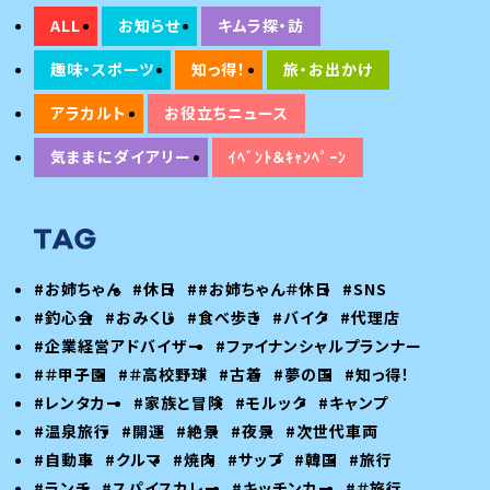
ALL
お知らせ
キムラ探・訪
趣味・スポーツ
知っ得！
旅・お出かけ
アラカルト
お役立ちニュース
気ままにダイアリー
ｲﾍﾞﾝﾄ＆ｷｬﾝﾍﾟｰﾝ
#お姉ちゃん
#休日
##お姉ちゃん＃休日
#SNS
#釣心会
#おみくじ
#食べ歩き
#バイク
#代理店
#企業経営アドバイザー
#ファイナンシャルプランナー
#＃甲子園
#＃高校野球
#古着
#夢の国
#知っ得！
#レンタカー
#家族と冒険
#モルック
#キャンプ
#温泉旅行
#開運
#絶景
#夜景
#次世代車両
#自動車
#クルマ
#焼肉
#サップ
#韓国
#旅行
#ランチ
#スパイスカレー
#キッチンカー
#＃旅行