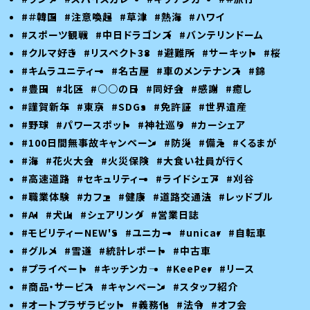
#＃韓国
#注意喚起
#草津
#熱海
#ハワイ
#スポーツ観戦
#中日ドラゴンズ
#バンテリンドーム
#クルマ好き
#リスペクト38
#避難所
#サーキット
#桜
#キムラユニティー
#名古屋
#車のメンテナンス
#錦
#豊田
#北区
#○○の日
#同好会
#感謝
#癒し
#謹賀新年
#東京
#SDGs
#免許証
#世界遺産
#野球
#パワースポット
#神社巡り
#カーシェア
#100日間無事故キャンペーン
#防災
#備え
#くるまが
#海
#花火大会
#火災保険
#大食い社員が行く
#高速道路
#セキュリティー
#ライドシェア
#刈谷
#職業体験
#カフェ
#健康
#道路交通法
#レッドブル
#AI
#犬山
#シェアリング
#営業日誌
#モビリティーNEW'S
#ユニカー
#unicar
#自転車
#グルメ
#雪道
#統計レポート
#中古車
#プライベート
#キッチンカ―
#KeePer
#リース
#商品・サービス
#キャンペーン
#スタッフ紹介
#オートプラザラビット
#義務化
#法令
#オフ会