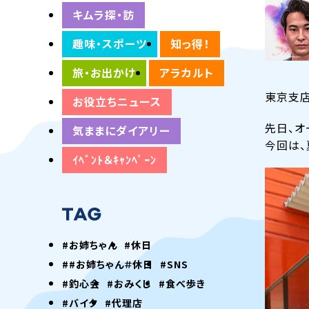
キムラ探・訪
趣味・スポーツ
知っ得！
旅・お出かけ
アラカルト
東京支店
お役立ちニュース
先日、オ
気ままにダイアリー
今回は、
ｲﾍﾞﾝﾄ＆ｷｬﾝﾍﾟｰﾝ
#お姉ちゃん
#休日
##お姉ちゃん＃休日
#SNS
#釣心会
#おみくじ
#食べ歩き
#バイク
#代理店