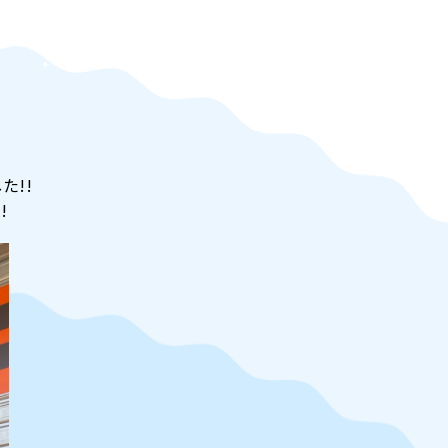
た!!
!