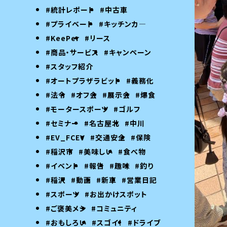
#統計レポート
#中古車
#プライベート
#キッチンカ―
#KeePer
#リース
#商品・サービス
#キャンペーン
#スタッフ紹介
#オートプラザラビット
#義務化
#法令
#オフ会
#展示会
#爆食
#モータースポーツ
#ゴルフ
#セミナー
#名古屋北
#中川
#EV_FCEV
#交通安全
#保険
#稲沢市
#美味しい
#食べ物
#イベント
#報告
#趣味
#釣り
#稲沢
#動画
#新車
#営業日記
#スポーツ
#お出かけスポット
#ご褒美メシ
#コミュニティ
#おもしろい
#スゴイ！
#ドライブ