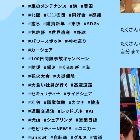
#車のメンテナンス
#錦
#豊田
#北区
#○○の日
#同好会
#感謝
#癒し
#謹賀新年
#東京
#SDGs
たくさん
#免許証
#世界遺産
#野球
#パワースポット
#神社巡り
たくさん
#カーシェア
自分まで
#100日間無事故キャンペーン
#防災
#備え
#くるまが
#海
#花火大会
#火災保険
#大食い社員が行く
#高速道路
#セキュリティー
#ライドシェア
#刈谷
#職業体験
#カフェ
#健康
#道路交通法
#レッドブル
#AI
#犬山
#シェアリング
#営業日誌
#モビリティーNEW'S
#ユニカー
#unicar
#自転車
#グルメ
#雪道