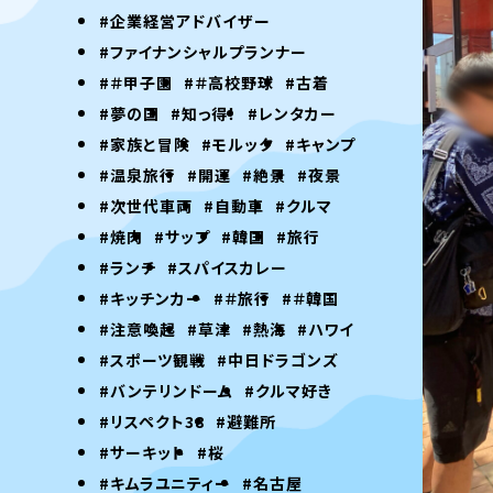
#企業経営アドバイザー
#ファイナンシャルプランナー
#＃甲子園
#＃高校野球
#古着
#夢の国
#知っ得！
#レンタカー
#家族と冒険
#モルック
#キャンプ
#温泉旅行
#開運
#絶景
#夜景
#次世代車両
#自動車
#クルマ
#焼肉
#サップ
#韓国
#旅行
#ランチ
#スパイスカレー
#キッチンカー
#＃旅行
#＃韓国
#注意喚起
#草津
#熱海
#ハワイ
#スポーツ観戦
#中日ドラゴンズ
#バンテリンドーム
#クルマ好き
#リスペクト38
#避難所
#サーキット
#桜
#キムラユニティー
#名古屋