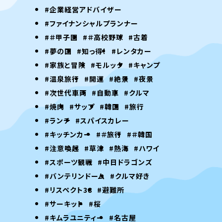
#企業経営アドバイザー
#ファイナンシャルプランナー
#＃甲子園
#＃高校野球
#古着
#夢の国
#知っ得！
#レンタカー
#家族と冒険
#モルック
#キャンプ
#温泉旅行
#開運
#絶景
#夜景
#次世代車両
#自動車
#クルマ
#焼肉
#サップ
#韓国
#旅行
#ランチ
#スパイスカレー
#キッチンカー
#＃旅行
#＃韓国
#注意喚起
#草津
#熱海
#ハワイ
#スポーツ観戦
#中日ドラゴンズ
#バンテリンドーム
#クルマ好き
#リスペクト38
#避難所
#サーキット
#桜
#キムラユニティー
#名古屋