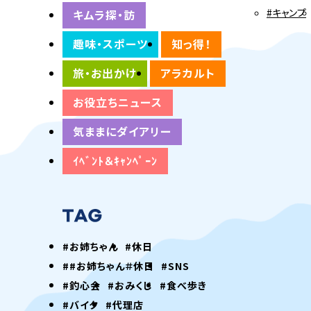
#キャンプ
キムラ探・訪
趣味・スポーツ
知っ得！
旅・お出かけ
アラカルト
お役立ちニュース
気ままにダイアリー
ｲﾍﾞﾝﾄ＆ｷｬﾝﾍﾟｰﾝ
#お姉ちゃん
#休日
##お姉ちゃん＃休日
#SNS
#釣心会
#おみくじ
#食べ歩き
#バイク
#代理店