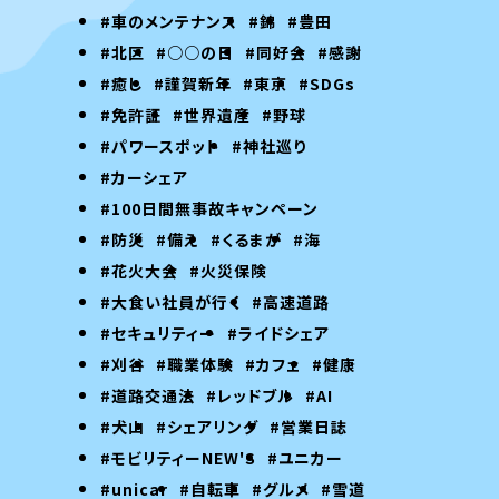
#車のメンテナンス
#錦
#豊田
#北区
#○○の日
#同好会
#感謝
#癒し
#謹賀新年
#東京
#SDGs
#免許証
#世界遺産
#野球
#パワースポット
#神社巡り
#カーシェア
#100日間無事故キャンペーン
#防災
#備え
#くるまが
#海
#花火大会
#火災保険
#大食い社員が行く
#高速道路
#セキュリティー
#ライドシェア
#刈谷
#職業体験
#カフェ
#健康
#道路交通法
#レッドブル
#AI
#犬山
#シェアリング
#営業日誌
#モビリティーNEW'S
#ユニカー
#unicar
#自転車
#グルメ
#雪道